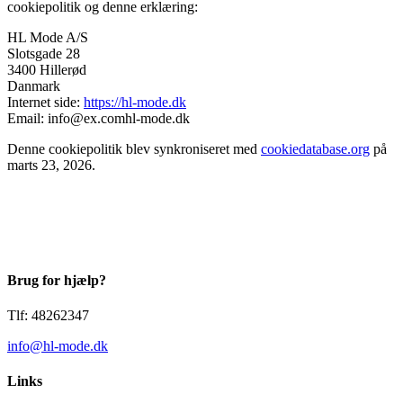
cookiepolitik og denne erklæring:
HL Mode A/S
Slotsgade 28
3400 Hillerød
Danmark
Internet side:
https://hl-mode.dk
Email:
info@
ex.com
hl-mode.dk
Denne cookiepolitik blev synkroniseret med
cookiedatabase.org
på
marts 23, 2026.
Brug for hjælp?
Tlf: 48262347
info@hl-mode.dk
Links