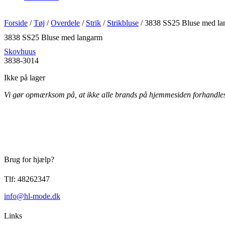
Forside
/
Tøj
/
Overdele
/
Strik
/
Strikbluse
/ 3838 SS25 Bluse med l
3838 SS25 Bluse med langarm
Skovhuus
3838-3014
Ikke på lager
Vi gør opmærksom på, at ikke alle brands på hjemmesiden forhandles i 
Brug for hjælp?
Tlf: 48262347
info@hl-mode.dk
Links