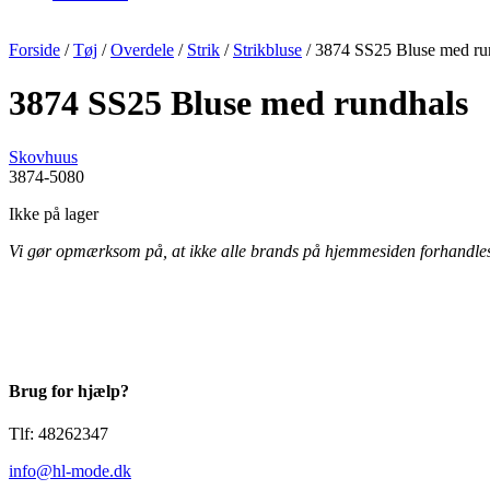
Forside
/
Tøj
/
Overdele
/
Strik
/
Strikbluse
/ 3874 SS25 Bluse med ru
3874 SS25 Bluse med rundhals
Skovhuus
3874-5080
Ikke på lager
Vi gør opmærksom på, at ikke alle brands på hjemmesiden forhandles i 
Brug for hjælp?
Tlf: 48262347
info@hl-mode.dk