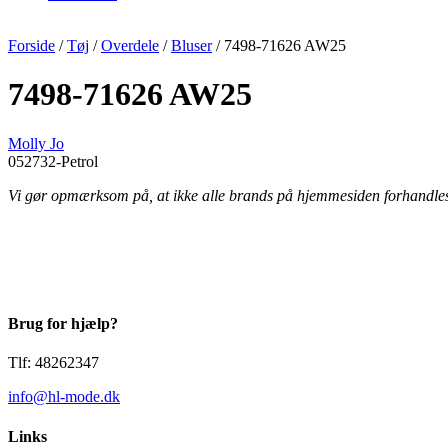
Forside
/
Tøj
/
Overdele
/
Bluser
/ 7498-71626 AW25
7498-71626 AW25
Molly Jo
052732-Petrol
Vi gør opmærksom på, at ikke alle brands på hjemmesiden forhandles i 
Brug for hjælp?
Tlf: 48262347
info@hl-mode.dk
Links