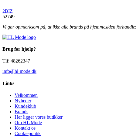
2BIZ
52749
Vi gør opmærksom på, at ikke alle brands på hjemmesiden forhandles i 
Brug for hjælp?
Tlf: 48262347
info@hl-mode.dk
Links
Velkommen
Nyheder
Kundeklub
Brands
Her ligger vores butikker
Om HL Mode
Kontakt os
Cookiepolitik