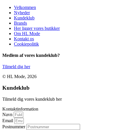
Velkommen
Nyheder
Kundeklub
Brands
Her ligger vores butikker
Om HL Mode
Kontakt os
Cookiepolitik
Medlem af vores kundeklub?
Tilmeld dig her
© HL Mode, 2026
Kundeklub
Tilmeld dig vores kundeklub her
Kontaktinformation
Navn
Email
Postnummer